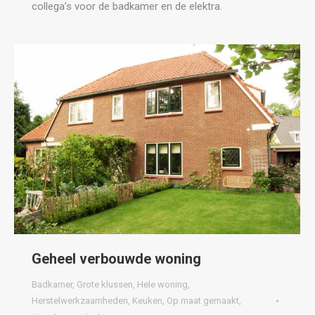
collega’s voor de badkamer en de elektra.
Geheel verbouwde woning
Badkamer
,
Grote klussen
,
Hele woning
,
Herstelwerkzaamheden
,
Keuken
,
Op maat gemaakt
,