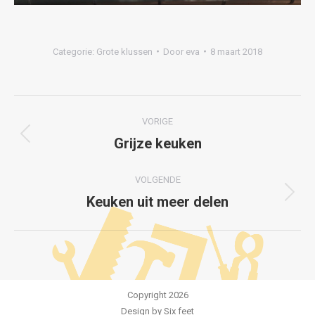
Categorie:
Grote klussen
Door
eva
8 maart 2018
Project
VORIGE
navigation
Grijze keuken
Previous
project:
VOLGENDE
Keuken uit meer delen
Next
project:
Copyright 2026
Design by
Six feet